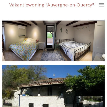
Vakantiewoning "Auvergne-en-Quercy"
Ga
direct
naar
de
hoofdinhoud